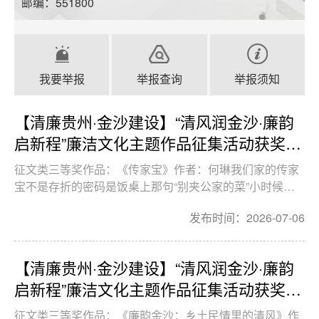
邮编：551800
我要举报
举报查询
举报须知
【清廉贵州·金沙建设】“清风润金沙·廉韵
启新程”廉洁文化主题作品征集活动获奖作
品展（二十三）
征文类三等奖作品：《传家宝》作者：何琳我们家的传家
宝不是存折的密码是饭桌上那句“别夹公家的菜”小时候不
懂以为盘子太小长大后才看见那是一道看不见的围墙爸爸
发布时间：2026-07-06
把报销单折成纸飞机让它永远飞不进自己的口袋妈妈把“谢
谢”说得像“再见”礼物转身就留在别人的门口如今我也学会
在无人处把诱惑轻轻放回桌面让每一分钱都晒在发票的阳
【清廉贵州·金沙建设】“清风润金沙·廉韵
光下让每一次签字都对着月亮宣誓如果有一天孩子问...
启新程”廉洁文化主题作品征集活动获奖作
品展（二十二）
征文类三等奖作品：《廉韵金沙：乡土民情里的清风》作