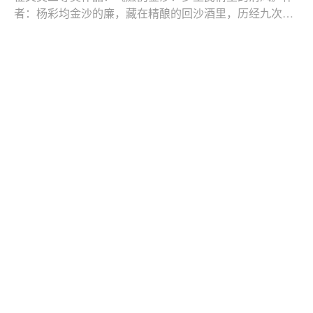
者：杨彩均金沙的廉，藏在精酿的回沙酒里，历经九次蒸
煮、八次发酵，剔除杂质才得醇厚弥香；金沙的廉，开在
发布时间：2026-06-26
彝歌传唱的索玛花中，扎根贫瘠山石，风雨里仍守得一身
坚韧清丽；金沙的廉，还印在穿越千年的盐茶古道上，马
蹄踏过青石板，留下“不贪分毫、不欺往来”的商道规矩，
【清廉贵州·金沙建设】“清风润金沙·廉韵
历久愈新。
启新程”廉洁文化主题作品征集活动获奖作
品展（二十一）
征文类三等奖作品：《丁公祠里悟廉韵三尺讲台践初心》
作者：唐梅织金的风裹挟着蜡染的淡香，漫过平远古镇青
灰色的墙檐时，我正举着筷子，夹起一块蘸满酱汁的宫保
发布时间：2026-06-08
鸡丁。友人忽然笑道：“你可知道，这道菜与咱们贵州大有
渊源？”我摇头。他便说起了一个名字——丁宝桢，那位出
生于织金、官至四川总督的晚清名臣，因被追赠“太子太
【清廉贵州·金沙建设】金沙县开展“一把
保”衔，他改良的这道菜便得了“宫保”之名。
手”家风廉洁教育活动
5月29日，县纪委监委联合县妇联组织开展全县“一把手”家
风廉洁教育活动。各县直单位（部门）、乡镇（街道）、