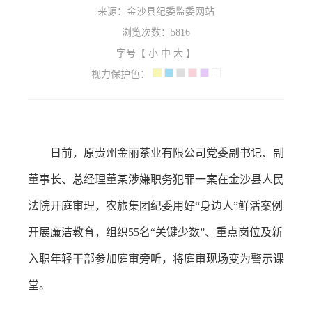
来源：金沙县纪委监委网站
浏览次数：
5816
字号【
小
中
大
】
视力保护色：
日前，原贵州金丽茶业有限公司党委副书记、副
董事长、总经理董某涉嫌职务犯罪一案在金沙县人民
法院开庭审理，农旅集团纪委用好“身边人”鲜活案例
开展廉洁教育，组织55名“关键少数”、重点岗位及新
入职年轻干部参加庭审旁听，将庭审现场变为警示课
堂。