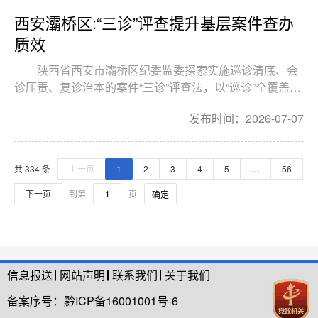
西安灞桥区:“三诊”评查提升基层案件查办
质效
陕西省西安市灞桥区纪委监委探索实施巡诊清底、会
诊压责、复诊治本的案件“三诊”评查法，以“巡诊”全覆盖评
查把问题查清楚、以“会诊”考核倒逼压实整改责任、以“复
发布时间：2026-07-07
诊”销号管理根治质量顽疾，推动基层案件查办数量与质量
双提升。
共 334 条
上一页
1
2
3
4
5
…
56
下一页
到第
页
确定
信息报送
网站声明
联系我们
关于我们
备案序号：
黔ICP备16001001号-6