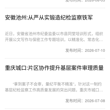
力量，淬炼过硬履职本领。
安徽池州:从严从实锻造纪检监察铁军
近日，安徽省池州市纪委监委以市县同堂培训形式，组织
开展公文写作与保密工作专题培训，以精准化、常态化培
训助力干部能力提升、规范履职行为。
发布时间：2026-07-10
重庆城口:片区协作提升基层案件审理质量
“拿到案子不会审，量纪平衡不精准”，针对这一制约
基层纪检监察工作高质量发展的突出问题，重庆市城口县
纪委监委整合全县纪检监察专业资源，筛选54名政治素养
发布时间：2026-07-08
高、办案能力强、执纪执法规范的乡镇（街道）纪（工）
委、派驻（派出）机构业务能手进入审理人才库。