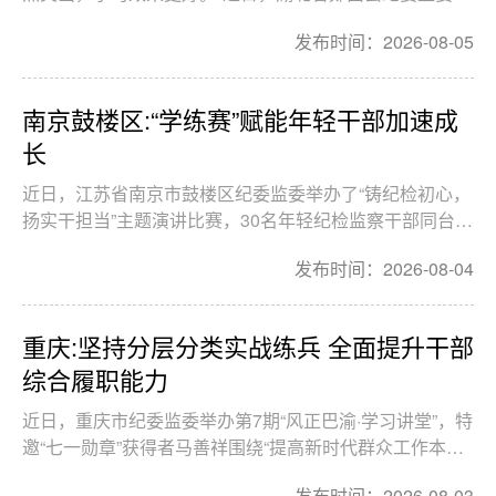
办信访办理专题业务培训班，全新的培训模式获得参训干
发布时间：2026-08-05
部的一致好评。 为深入推进纪检监察工作规范化法治
化正规化建设，持续提升干部队伍专业化履职能力。
南京鼓楼区:“学练赛”赋能年轻干部加速成
长
近日，江苏省南京市鼓楼区纪委监委举办了“铸纪检初心，
扬实干担当”主题演讲比赛，30名年轻纪检监察干部同台讲
述奋斗故事、感悟初心使命、展示青春风采，现场赢得阵
发布时间：2026-08-04
阵掌声。这场比赛，是该区纪委监委多措并举，助力年轻
纪检监察干部快速成长的生动实践。
重庆:坚持分层分类实战练兵 全面提升干部
综合履职能力
近日，重庆市纪委监委举办第7期“风正巴渝·学习讲堂”，特
邀“七一勋章”获得者马善祥围绕“提高新时代群众工作本领”
作专题讲座。全市近3000名纪检监察干部近距离感悟榜样
发布时间：2026-08-03