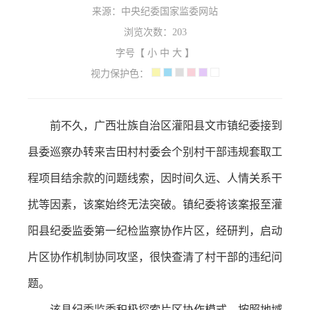
来源：中央纪委国家监委网站
浏览次数：
203
字号【
小
中
大
】
视力保护色：
前不久，广西壮族自治区灌阳县文市镇纪委接到
县委巡察办转来吉田村村委会个别村干部违规套取工
程项目结余款的问题线索，因时间久远、人情关系干
扰等因素，该案始终无法突破。镇纪委将该案报至灌
阳县纪委监委第一纪检监察协作片区，经研判，启动
片区协作机制协同攻坚，很快查清了村干部的违纪问
题。
该县纪委监委积极探索片区协作模式，按照地域