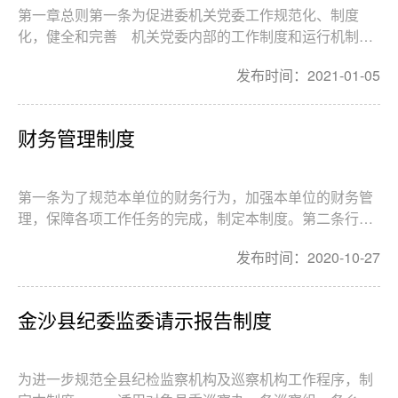
第一章总则第一条为促进委机关党委工作规范化、制度
化，健全和完善 机关党委内部的工作制度和运行机制，
依据《中国共产党章程》和《中国共产党党和国家机关基
发布时间：2021-01-05
层组织工作条例》和党内有关规定，结合我委实际，制定
本规则。第二条委机关党委工作的指导思想是：高举中
国...
财务管理制度
第一条为了规范本单位的财务行为，加强本单位的财务管
理，保障各项工作任务的完成，制定本制度。第二条行政
单位财务管理的基本原则是：执行国家有关法律、法规和
发布时间：2020-10-27
财务规章制度;厉行节约，制止奢侈浪费;量入为出，保证重
点，兼顾一般;注重资金使用效益。 第三条单位...
金沙县纪委监委请示报告制度
为进一步规范全县纪检监察机构及巡察机构工作程序，制