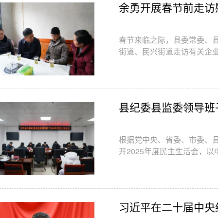
余勇开展春节前走访
春节来临之际，县委常委、
街道、民兴街道走访有关企
表，对部分纪检监察干部开
县纪委县监委领导班子
根据党中央、省委、市委、县
开2025年度民主生活会，
平新时代中国特色社会主义
攻坚战、持久战的决心和恒
常态化长效化，紧密联系思
明...
习近平在二十届中央