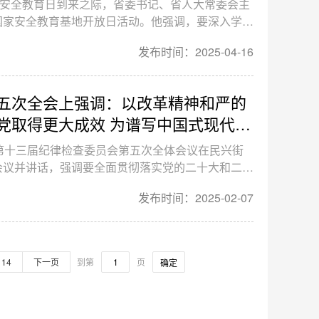
家安全教育日到来之际，省委书记、省人大常委会主
国家安全教育基地开放日活动。他强调，要深入学习
国家安全观的重要论述和在贵州考察时的重要讲话精
发布时间：2025-04-16
安全观，更好统筹发展和安全，推动全民国家安全教
展和高水平安全良性互动。省委常委、省委秘书长郭
五次全会上强调：以改革精神和严的
党取得更大成效 为谱写中国式现代化
障
第十三届纪律检查委员会第五次全体会议在民兴街
会议并讲话，强调要全面贯彻落实党的二十大和二十
真落实二十届中央纪委四次全会、十三届省纪委四次
发布时间：2025-02-07
精神，坚定不移以改革精神和严的标准推动全面从严
中国式现代化金沙篇章提供坚强保障。
14
下一页
到第
页
确定