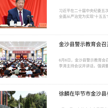
习近平在二十届中央纪委五
全面从严治党为实现“十五五
丁薛祥出席会议李希主持会
军委主席习近平在中国共产
表重要讲话。
金沙县警示教育会召
6月6日，金沙县警示教育会
李涛主持会议并讲话，强调
的重要论述和习近平总书记
委、市委部署要求，深化以
落实中央八项规定及其实施
提供坚强保障。
徐麟在毕节市金沙县