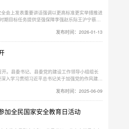
次全会上发表重要讲话强调以更高标准更实举措推进
”时期目标任务提供坚强保障李强赵乐际王沪宁蔡奇
议 1月12日，中共中央总书记、国家主席、中央
发布时间：2026-01-13
党第二十届中央纪律检查委员会第五次全体会议上发
开
召开。县委书记、县委党的建设工作领导小组组长
要深入学习贯彻习近平总书记关于加强党的作风建设
在贵州考察时的重要讲话精神，全面落实中央、省
发布时间：2025-06-09
案说德、以案说纪、以案说法、以案说责，锲而不舍
细则精神，为奋力在展现贵州新风采中作出金沙贡献
参加全民国家安全教育日活动