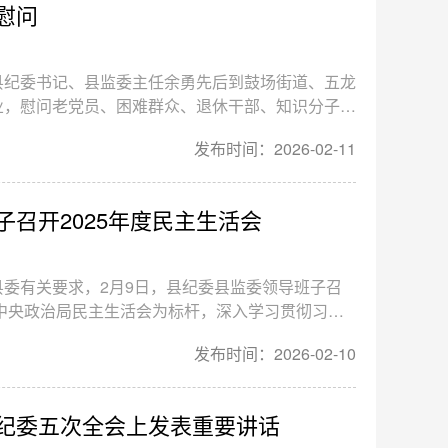
慰问
县纪委书记、县监委主任余勇先后到鼓场街道、五龙
业，慰问老党员、困难群众、退休干部、知识分子代
展政治家访，为他们送去节日问候和新春祝福。
发布时间：2026-02-11
召开2025年度民主生活会
委有关要求，2月9日，县纪委县监委领导班子召
以中央政治局民主生活会为标杆，深入学习贯彻习近
思想，全面贯彻落实党的二十届四中全会精神，以打
发布时间：2026-02-10
心，锲而不舍落实中央八项规定精神，推动作风建设
想和工作实际进行对照检查，开展批评和自我批评，
纪委五次全会上发表重要讲话