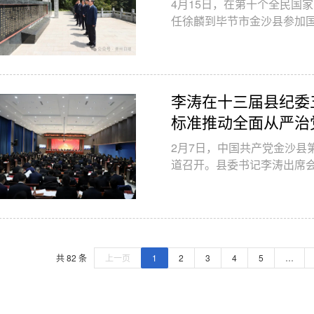
4月15日，在第十个全民国
任徐麟到毕节市金沙县参加
贯彻习近平总书记关于总体
神，全面贯彻落实总体国家
育走深走实，促进高质量发
锡文参加。
李涛在十三届县纪委
标准推动全面从严治
金沙篇章提供坚强保
2月7日，中国共产党金沙县
道召开。县委书记李涛出席
届二中、三中全会精神，认
全会、三届市纪委五次全会
治党取得更大成效，为谱写
共 82 条
上一页
1
2
3
4
5
…