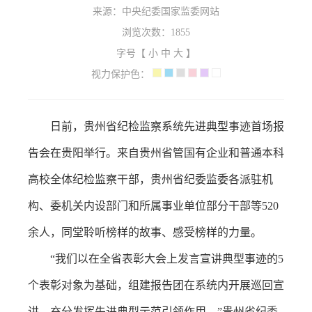
来源：中央纪委国家监委网站
浏览次数：
1855
字号【
小
中
大
】
视力保护色：
日前，贵州省纪检监察系统先进典型事迹首场报
告会在贵阳举行。来自贵州省管国有企业和普通本科
高校全体纪检监察干部，贵州省纪委监委各派驻机
构、委机关内设部门和所属事业单位部分干部等520
余人，同堂聆听榜样的故事、感受榜样的力量。
“我们以在全省表彰大会上发言宣讲典型事迹的5
个表彰对象为基础，组建报告团在系统内开展巡回宣
讲，充分发挥先进典型示范引领作用。”贵州省纪委